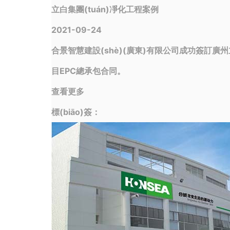
立白集團(tuán)凈化工程案例
2021-09-24
合景智慧建設(shè)(廣東)有限公司成功簽訂廣州立白
目EPC總承包合同。
查看更多
標(biāo)簽：