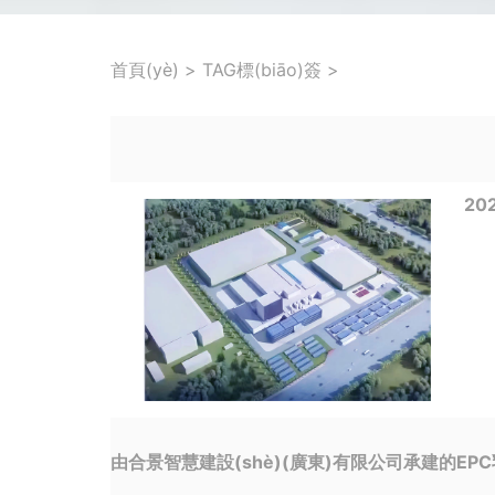
首頁(yè)
>
TAG標(biāo)簽
>
20
由合景智慧建設(shè)(廣東)有限公司承建的EPC乳鐵蛋