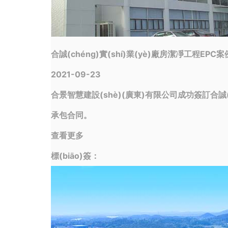
合誠(chéng)實(shí)業(yè)廠房潔凈工程EPC案
2021-09-23
合景智慧建設(shè)(廣東)有限公司成功簽訂合誠(ché
承包合同。
查看更多
標(biāo)簽：