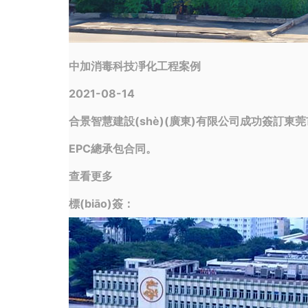
中加消毒科技凈化工程案例
2021-08-14
合景智慧建設(shè)(廣東)有限公司成功簽訂東莞
EPC總承包合同。
查看更多
標(biāo)簽：