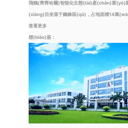
飛鶴(齊齊哈爾)智能化生態(tài)產(chǎn)業(yè)
(xiàng)目坐落于鐵鋒區(qū)，占地面積14萬(w
查看更多
標(biāo)簽：